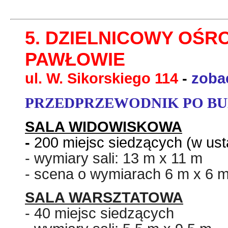
5. DZIELNICOWY OŚR
PAWŁOWIE
ul. W. Sikorskiego 114
-
zoba
PRZEDPRZEWODNIK PO B
SALA WIDOWISKOWA
-
200
miejsc siedzących
(w ust
- wymiary sali: 13 m
x
11 m
- scena o wymiarach 6 m x 6 
SALA WARSZTATOWA
- 40 miejsc siedzących