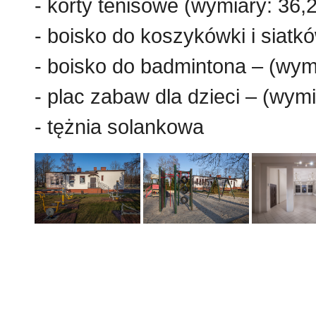
- korty tenisowe (wymiary: 36,
- boisko do koszykówki i siatk
- boisko do badmintona – (wym
- plac zabaw dla dzieci – (wym
- tężnia solankowa