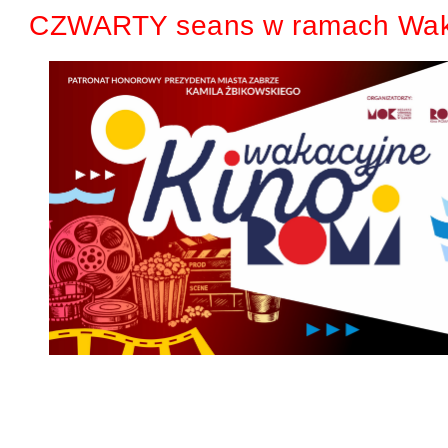
CZWARTY seans w ramach Wak